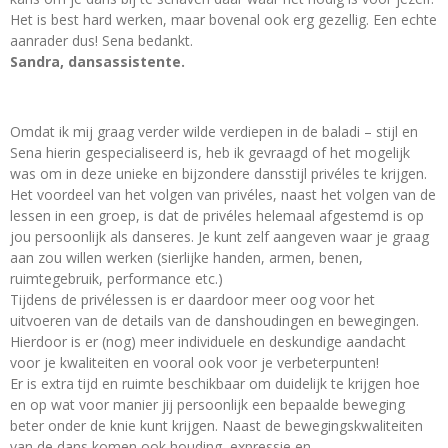
Het is best hard werken, maar bovenal ook erg gezellig. Een echte
aanrader dus! Sena bedankt.
Sandra, dansassistente.
Omdat ik mij graag verder wilde verdiepen in de baladi – stijl en
Sena hierin gespecialiseerd is, heb ik gevraagd of het mogelijk
was om in deze unieke en bijzondere dansstijl privéles te krijgen.
Het voordeel van het volgen van privéles, naast het volgen van de
lessen in een groep, is dat de privéles helemaal afgestemd is op
jou persoonlijk als danseres. Je kunt zelf aangeven waar je graag
aan zou willen werken (sierlijke handen, armen, benen,
ruimtegebruik, performance etc.)
Tijdens de privélessen is er daardoor meer oog voor het
uitvoeren van de details van de danshoudingen en bewegingen.
Hierdoor is er (nog) meer individuele en deskundige aandacht
voor je kwaliteiten en vooral ook voor je verbeterpunten!
Er is extra tijd en ruimte beschikbaar om duidelijk te krijgen hoe
en op wat voor manier jij persoonlijk een bepaalde beweging
beter onder de knie kunt krijgen. Naast de bewegingskwaliteiten
van de dans komen ook houding, expressie en