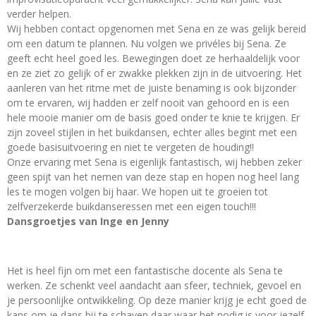
verder helpen.
Wij hebben contact opgenomen met Sena en ze was gelijk bereid
om een datum te plannen. Nu volgen we privéles bij Sena. Ze
geeft echt heel goed les. Bewegingen doet ze herhaaldelijk voor
en ze ziet zo gelijk of er zwakke plekken zijn in de uitvoering. Het
aanleren van het ritme met de juiste benaming is ook bijzonder
om te ervaren, wij hadden er zelf nooit van gehoord en is een
hele mooie manier om de basis goed onder te knie te krijgen. Er
zijn zoveel stijlen in het buikdansen, echter alles begint met een
goede basisuitvoering en niet te vergeten de houding!!
Onze ervaring met Sena is eigenlijk fantastisch, wij hebben zeker
geen spijt van het nemen van deze stap en hopen nog heel lang
les te mogen volgen bij haar. We hopen uit te groeien tot
zelfverzekerde buikdanseressen met een eigen touch!!!
Dansgroetjes van Inge en Jenny
Het is heel fijn om met een fantastische docente als Sena te
werken. Ze schenkt veel aandacht aan sfeer, techniek, gevoel en
je persoonlijke ontwikkeling. Op deze manier krijg je echt goed de
kans om je dans bij te schaven daar waar het nodig is voor jezelf.