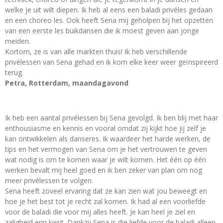
welke je uit wilt diepen. Ik heb al eens een baladi privéles gedaan
en een choreo les. Ook heeft Sena mij geholpen bij het opzetten
van een eerste les buikdansen die ik moest geven aan jonge
meiden.
Kortom, ze is van alle markten thuis! Ik heb verschillende
privélessen van Sena gehad en ik kom elke keer weer geïnspireerd
terug.
Petra, Rotterdam, maandagavond
Ik heb een aantal privélessen bij Sena gevolgd. Ik ben blij met haar
enthousiasme en kennis en vooral omdat zij kijkt hoe jij zelf je
kan ontwikkelen als danseres. Ik waardeer het harde werken, de
tips en het vermogen van Sena om je het vertrouwen te geven
wat nodig is om te komen waar je wilt komen. Het één op één
werken bevalt mij heel goed en ik ben zeker van plan om nog
meer privélessen te volgen.
Sena heeft zoveel ervaring dat ze kan zien wat jou beweegt en
hoe je het best tot je recht zal komen. Ik had al een voorliefde
voor de baladi die voor mij alles heeft. Je kan heel je ziel en
zaligheid erin kwijt. Dankzij Sena is die liefde voor de baladi alleen