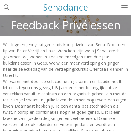
Senadance
Ga
direct
naar
Feedback Privélessen
de
hoofdinhoud
Wij, Inge en Jenny, krijgen sinds kort privéles van Sena. Door een
tip van Peter Verzijl en Laudi Vrancken, zijn we bij Sena terecht
gekomen. Wij wonen in Zeeland en volgen ruim drie jaar
buikdanslessen in Goes. We wilden meer verdieping en gingen
naar de selectiedag van de verdiepingscursus Oriëntaals dansen in
Utrecht.
Wij waren niet door de selectie heen gekomen en Laudie heeft
letterlijk tegen ons gezegd: Bij armen is het belangrijk dat ze
vertrekken vanuit je centrum en een organisch geheel zijn met de
rest van je lichaam. Bij jullie leven de armen nog teveel een eigen
leven. Daarnaast hebben jullie een aantal basistechnieken als
twist, hipdrop en combinaties nog niet goed gehad. Dat is een
kwestie van goede uitleg krijgen en veel oefenen. Daarmee
worden jullie ook zekerder en vrijer in je dans en wordt een
improvisatieopdracht veel gemakkelijker. Sena kan jullie vast