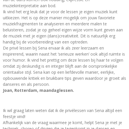
muziekinterpretatie aan bod.
Ik vind het erg leuk dat je voor de lessen je eigen muziek kunt
uitkiezen. Het is op deze manier mogelijk om jouw favoriete
muziekfragmenten te analyseren en meerdere malen te
beluisteren, zodat je op geheel eigen wijze vorm kunt geven aan
de muziek met je eigen (dans)creativiteit. Dit is natuurlijk erg
handig bij de voorbereiding van een optreden.
De privé lessen bij Sena ervaar ik als zeer leerzaam en
inspirerend, waarin naast het ‘serieuze werken’ ook altijd ruimte is
voor humor. Ik vind het prettig om deze lessen bij haar te volgen
omdat zij deskundig is en integer blijft aan de oorspronkelijke
oriëntaalse stijl. Sena kan op een liefdevolle manier, eerlijke,
opbouwende kritiek en bruikbare tips geven waardoor je groeit als
danseres en als persoon.
Joan, Rotterdam, maandaglessen.
Ik wil graag laten weten dat ik de privélessen van Sena altijd een
feestje vind!
Afhankelijk van de vraag waarmee je komt, helpt Sena je met je
techniek, choreo of dingen die je tegenkomt in je dansen en